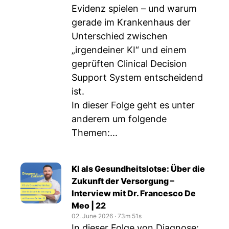
Evidenz spielen – und warum
gerade im Krankenhaus der
Unterschied zwischen
„irgendeiner KI“ und einem
geprüften Clinical Decision
Support System entscheidend
ist.
In dieser Folge geht es unter
anderem um folgende
Themen:...
KI als Gesundheitslotse: Über die
Zukunft der Versorgung –
Interview mit Dr. Francesco De
Meo | 22
02. June 2026
‧
73m 51s
In dieser Folge von Diagnose: