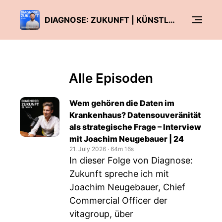
DIAGNOSE: ZUKUNFT | KÜNSTLICHE INTELLIGENZ, KI, AI, GESUNDHEITSWESEN, GESUNDHEIT, KRANKENHAUS, KLINIK, PFLEGE
Alle Episoden
Wem gehören die Daten im
Krankenhaus? Datensouveränität
als strategische Frage – Interview
mit Joachim Neugebauer | 24
21. July 2026
‧
64m 16s
In dieser Folge von Diagnose:
Zukunft spreche ich mit
Joachim Neugebauer, Chief
Commercial Officer der
vitagroup, über